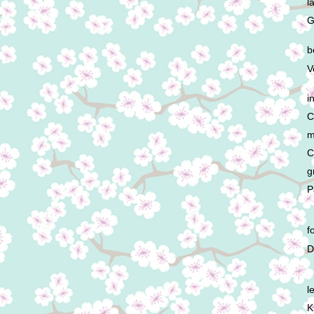
l
G
b
V
i
C
m
C
g
P
f
D
l
K