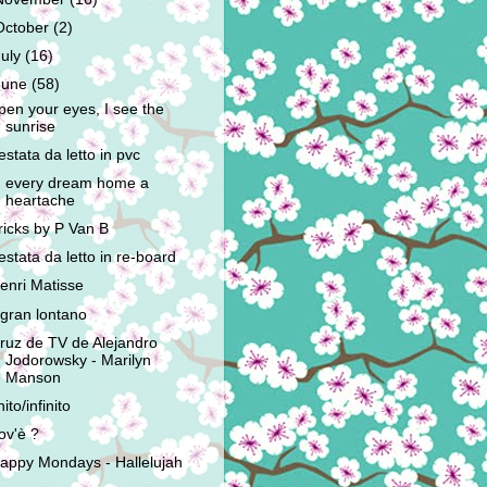
October
(2)
July
(16)
June
(58)
pen your eyes, I see the
sunrise
estata da letto in pvc
n every dream home a
heartache
ricks by P Van B
estata da letto in re-board
enri Matisse
l gran lontano
ruz de TV de Alejandro
Jodorowsky - Marilyn
Manson
nito/infinito
ov'è ?
appy Mondays - Hallelujah