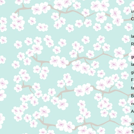
u
C
l
R
g
l
g
F
f
B
n
A
c
T