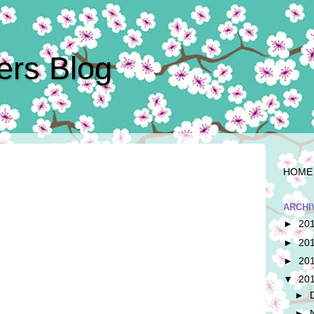
kers Blog
HOME
ARCHI
►
20
►
20
►
20
▼
20
►
►