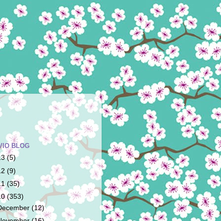
VIO BLOG
13
(5)
12
(9)
11
(35)
10
(353)
December
(12)
November
(16)