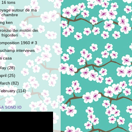
16 tons
oyage autour de ma
chambre
ing ken
l ronzio dei motori dei
frigoriferi
omposition 1960 # 3
uchamp interviews
a casa
May
(28)
April
(25)
March
(82)
February
(114)
SA SONO IO