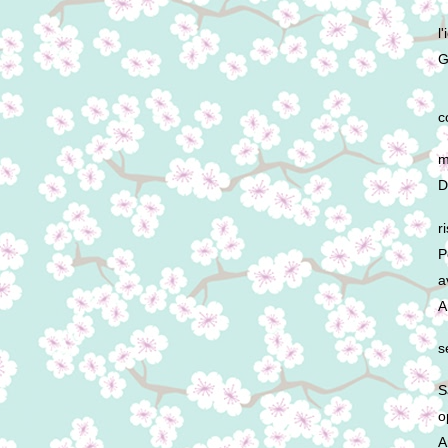
l
G
c
m
D
r
P
a
A
s
S
o
A