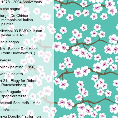
1978 - 2004 Anniversary
'io che sogna
iorgio De Chirico -
metaphisical italian
painter
ollezioni 03 BABY/autumn-
winter 2010-11
ito e sogno
NA - Blonde Red Head
(from Downtown 81)
isveglio
ollock painting (1950)
vanti / indietro
rt:21 | Elegy for Robert
Rauschenberg
erietà uguale
spensieratezza
acumdì Sacumdà - Mina
pen/closed
rriva Dorellik (Trailer non