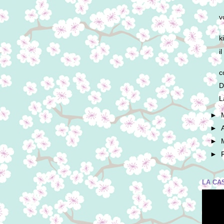
v
k
i
c
D
L
►
►
►
►
LA CA