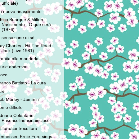
ufficiale)
n nuovo rinascimento
hico Buarque & Milton
Nascimento - O que serà
(1976)
a sensazione di sé
ay Charles - Hit The Road
Jack (Live 1981)
ranita alla mandorla
aurie anderson
ioco
ranco Battiato - La cura
are
ob Marley - Jammin'
on è difficile
driano Celentano -
Prisencolinensinainciusol
ultura/controcultura
ennessee Ernie Ford sings