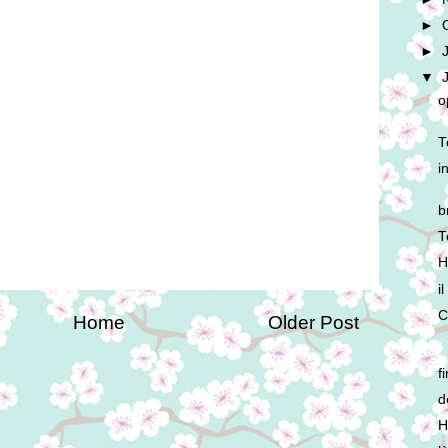
►
►
▼
o
T
i
b
T
H
i
C
Home
Older Post
fi
d
H