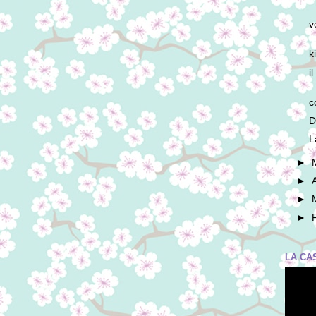
v
k
i
c
D
L
►
►
►
►
LA CA