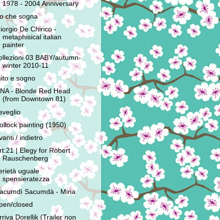
1978 - 2004 Anniversary
'io che sogna
iorgio De Chirico -
metaphisical italian
painter
ollezioni 03 BABY/autumn-
winter 2010-11
ito e sogno
NA - Blonde Red Head
(from Downtown 81)
isveglio
ollock painting (1950)
vanti / indietro
rt:21 | Elegy for Robert
Rauschenberg
erietà uguale
spensieratezza
acumdì Sacumdà - Mina
pen/closed
rriva Dorellik (Trailer non