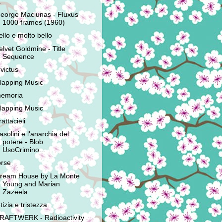
à
eorge Maciunas - Fluxus
1000 frames (1960)
ello e molto bello
elvet Goldmine - Title
Sequence
nvictus
lapping Music
emoria
lapping Music
rattacieli
asolini e l'anarchia del
potere - Blob
UsoCrimino...
orse
ream House by La Monte
Young and Marian
Zazeela
etizia e tristezza
RAFTWERK - Radioactivity