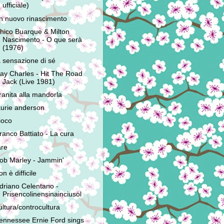
ufficiale)
n nuovo rinascimento
hico Buarque & Milton
Nascimento - O que serà
(1976)
a sensazione di sé
ay Charles - Hit The Road
Jack (Live 1981)
ranita alla mandorla
aurie anderson
ioco
ranco Battiato - La cura
are
ob Marley - Jammin'
on è difficile
driano Celentano -
Prisencolinensinainciusol
ultura/controcultura
ennessee Ernie Ford sings