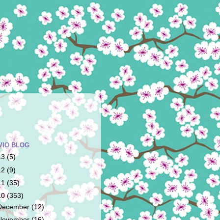
VIO BLOG
13
(5)
12
(9)
11
(35)
10
(353)
December
(12)
November
(16)