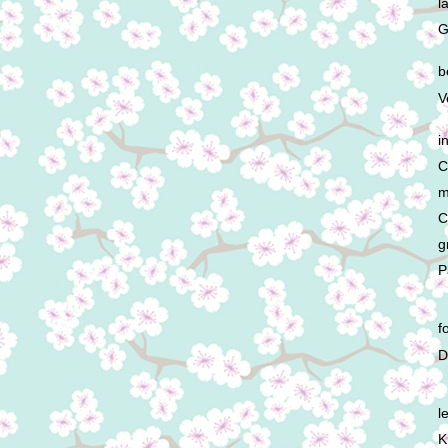
l
G
b
V
i
C
m
C
g
P
f
D
l
K