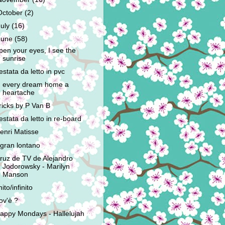
October
(2)
July
(16)
June
(58)
pen your eyes, I see the
sunrise
estata da letto in pvc
n every dream home a
heartache
ricks by P Van B
estata da letto in re-board
enri Matisse
l gran lontano
ruz de TV de Alejandro
Jodorowsky - Marilyn
Manson
nito/infinito
ov'è ?
appy Mondays - Hallelujah