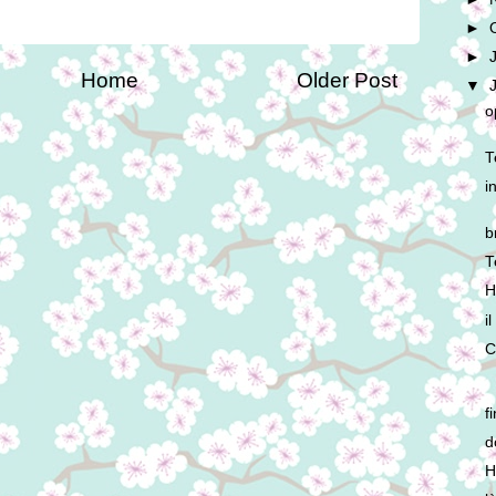
►
►
Home
Older Post
▼
o
T
i
b
T
H
i
C
fi
d
H