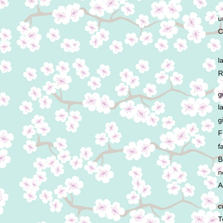
u
C
l
R
g
l
g
F
f
B
n
A
c
T