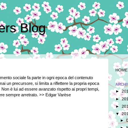
kers Blog
HOME
tamento sociale fa parte in ogni epoca del contenuto
mai un precursore, si limita a riflettere la propria epoca
ARCHI
. Non è lui ad essere avanzato rispetto ai propri tempi,
►
20
sere sempre arretrato. >> Edgar Varèse
►
20
►
20
▼
20
►
►