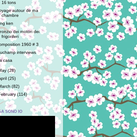
16 tons
oyage autour de ma
chambre
ing ken
l ronzio dei motori dei
frigoriferi
omposition 1960 # 3
uchamp interviews
a casa
May
(28)
April
(25)
March
(82)
February
(114)
SA SONO IO