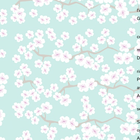
l
G
c
m
D
r
P
a
A
s
S
o
A