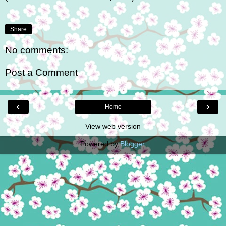
Share
No comments:
Post a Comment
‹
›
Home
View web version
Powered by
Blogger
.