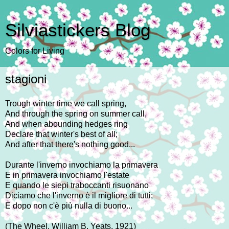
Silviastickers Blog
Colors for Living
stagioni
Trough winter time we call spring,
And through the spring on summer call,
And when abounding hedges ring
Declare that winter's best of all;
And after that there's nothing good...
Durante l'inverno invochiamo la primavera
E in primavera invochiamo l'estate
E quando le siepi traboccanti risuonano
Diciamo che l'inverno è il migliore di tutti;
E dopo non c'è più nulla di buono...
(The Wheel, William B. Yeats, 1921)